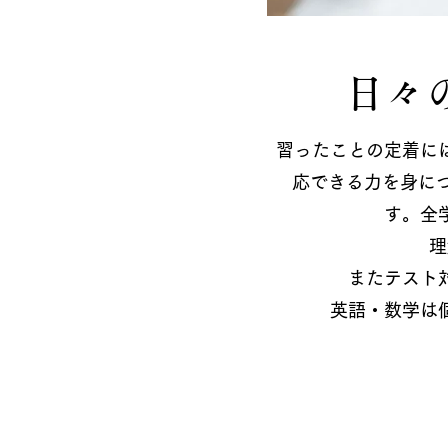
日々
習ったことの定着に
応できる力を身に
す。全
理
またテスト
英語・数学は