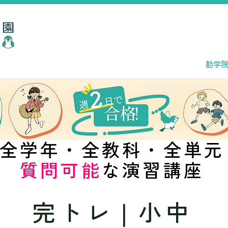
勧学
全学年・全教科・全単元
質問可能
な演習講座
完トレ❘小中